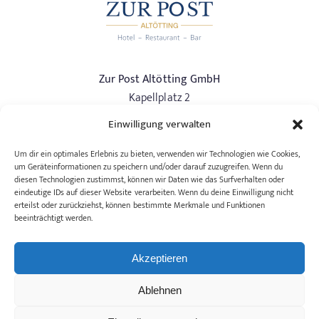
Zur Post Altötting GmbH
Kapellplatz 2
84503 Altötting
Einwilligung verwalten
Phone:
+49 (0) 8671/97337-0
Um dir ein optimales Erlebnis zu bieten, verwenden wir Technologien wie Cookies,
info@hotelzurpost-altoetting.de
um Geräteinformationen zu speichern und/oder darauf zuzugreifen. Wenn du
diesen Technologien zustimmst, können wir Daten wie das Surfverhalten oder
eindeutige IDs auf dieser Website verarbeiten. Wenn du deine Einwilligung nicht
Rooms & Suites
erteilst oder zurückziehst, können bestimmte Merkmale und Funktionen
beeinträchtigt werden.
Restaurants & Bar
Reserve A Table
Akzeptieren
Celebrations & Meetings
Imprint
Ablehnen
Privacy Policy
Art. 13