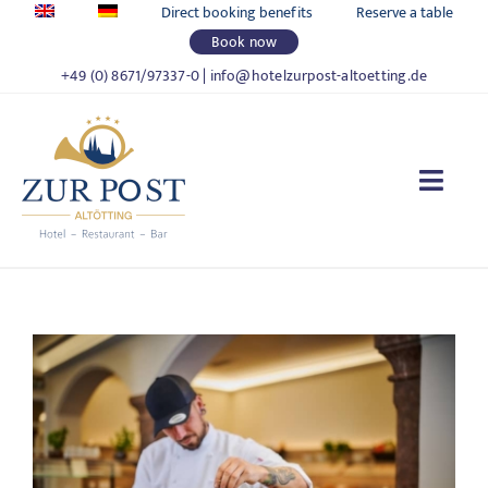
Skip
Direct booking benefits
Reserve a table
to
Book now
content
+49 (0) 8671/97337-0
|
info@hotelzurpost-altoetting.de
Togg
Navi
HOTEL ZUR POST
LIVING
FOOD & DRINKS
CELEBRATIONS & MEETINGS