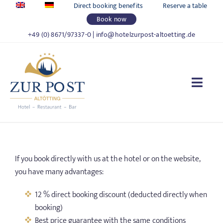
Skip
Direct booking benefits
Reserve a table
to
Book now
content
+49 (0) 8671/97337-0
|
info@hotelzurpost-altoetting.de
Togg
Navi
HOTEL ZUR POST
If you book directly with us at the hotel or on the website,
LIVING
you have many advantages:
FOOD & DRINKS
12 % direct booking discount (deducted directly when
booking)
Best price guarantee with the same conditions
CELEBRATIONS & MEETINGS