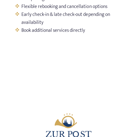
Flexible rebooking and cancellation options
Early check-in & late check-out depending on
AROUND ALTÖTTING
availability
Book additional services directly
OFFERS
GOOD TO KNOW