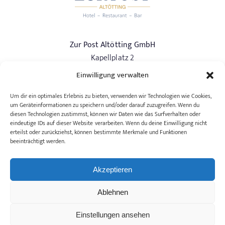
Zur Post Altötting GmbH
Kapellplatz 2
84503 Altötting
Einwilligung verwalten
Phone:
+49 (0) 8671/97337-0
Um dir ein optimales Erlebnis zu bieten, verwenden wir Technologien wie Cookies,
info@hotelzurpost-altoetting.de
um Geräteinformationen zu speichern und/oder darauf zuzugreifen. Wenn du
diesen Technologien zustimmst, können wir Daten wie das Surfverhalten oder
eindeutige IDs auf dieser Website verarbeiten. Wenn du deine Einwilligung nicht
erteilst oder zurückziehst, können bestimmte Merkmale und Funktionen
Rooms & Suites
beeinträchtigt werden.
Restaurants & Bar
Reserve A Table
Akzeptieren
Celebrations & Meetings
Imprint
Ablehnen
Privacy Policy
Art. 13
Einstellungen ansehen