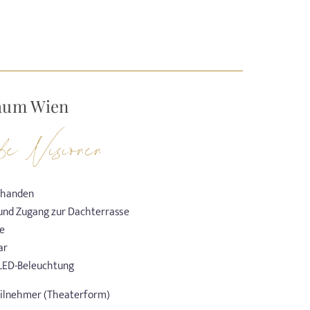
aum Wien
ße Visionen
rhanden
 und Zugang zur Dachterrasse
e
ar
LED-Beleuchtung
Teilnehmer (Theaterform)