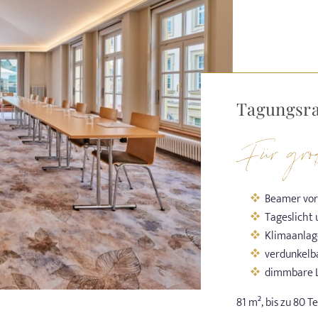
Tagungsr
Für gro
Beamer vo
Tageslicht
Klimaanlag
verdunkelb
dimmbare 
81 m², bis zu 80 