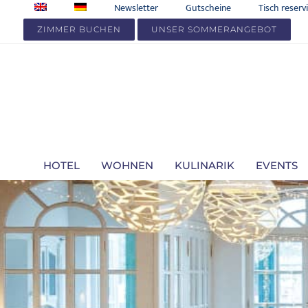
Zum
Newsletter
Gutscheine
Tisch reserv
Inhalt
ZIMMER BUCHEN
UNSER SOMMERANGEBOT
springen
HOTEL
WOHNEN
KULINARIK
EVENTS