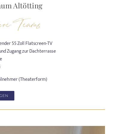
um Altötting
ine Teams
nder 55 Zoll Flatscreen-TV
 und Zugang zur Dachterrasse
e
i
Teilnehmer (Theaterform)
AGEN