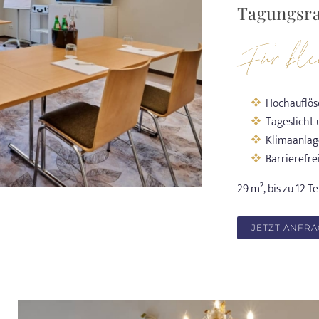
Tagungsra
Für kle
Hochauflöse
Tageslicht
Klimaanlag
Barrierefre
29 m², bis zu 12 
JETZT ANFR