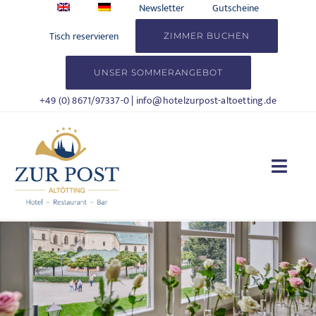
Zum
Newsletter
Gutscheine
Inhalt
Tisch reservieren
ZIMMER BUCHEN
springen
UNSER SOMMERANGEBOT
+49 (0) 8671/97337-0
|
info@hotelzurpost-altoetting.de
Togg
Navi
HOTEL
WOHNEN
KULINARIK