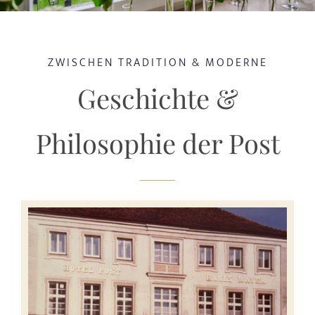
EVENTS
ZWISCHEN TRADITION & MODERNE
TAGUNGEN & FEIERN
Geschichte &
ALTÖTTING & UMGEBUNG
Philosophie der Post
WISSENSWERTES
GUTSCHEINE
ANGEBOTE