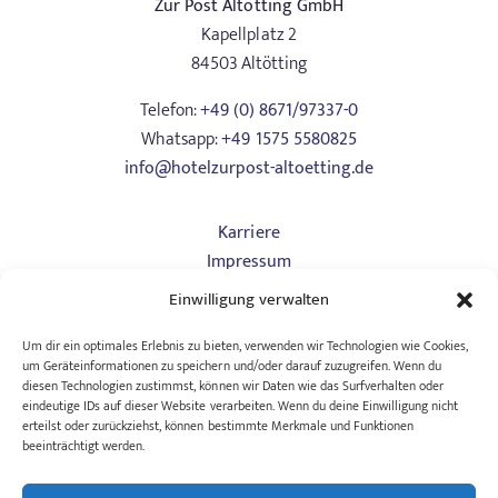
Zur Post Altötting GmbH
Kapellplatz 2
84503 Altötting
Telefon:
+49 (0) 8671/97337-0
Whatsapp:
+49 1575 5580825
info@hotelzurpost-altoetting.de
Karriere
Impressum
Datenschutz
Einwilligung verwalten
Art. 13
AGB Hotel
Um dir ein optimales Erlebnis zu bieten, verwenden wir Technologien wie Cookies,
um Geräteinformationen zu speichern und/oder darauf zuzugreifen. Wenn du
AGB Tagungen
diesen Technologien zustimmst, können wir Daten wie das Surfverhalten oder
Barrierefreiheitserklärung
eindeutige IDs auf dieser Website verarbeiten. Wenn du deine Einwilligung nicht
erteilst oder zurückziehst, können bestimmte Merkmale und Funktionen
beeinträchtigt werden.
Wollen wir Freunde bleiben? Bleiben Sie mit unserem