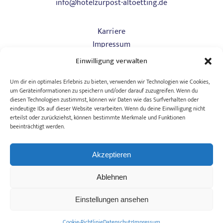
info@hotelzurpost-altoetting.de
Karriere
Impressum
Datenschutz
Einwilligung verwalten
Art. 13
AGB Hotel
Um dir ein optimales Erlebnis zu bieten, verwenden wir Technologien wie Cookies,
um Geräteinformationen zu speichern und/oder darauf zuzugreifen. Wenn du
AGB Tagungen
diesen Technologien zustimmst, können wir Daten wie das Surfverhalten oder
Barrierefreiheitserklärung
eindeutige IDs auf dieser Website verarbeiten. Wenn du deine Einwilligung nicht
erteilst oder zurückziehst, können bestimmte Merkmale und Funktionen
beeinträchtigt werden.
Wollen wir Freunde bleiben? Bleiben Sie mit unserem
Newsletter auf dem Laufenden!
Akzeptieren
Freuen Sie sich auf ein Geschenk für Ihre Anmeldung: 1
Ablehnen
Cocktail im Zuccalli
Einstellungen ansehen
JETZT ANMELDEN
Cookie-Richtlinie
Datenschutz
Impressum