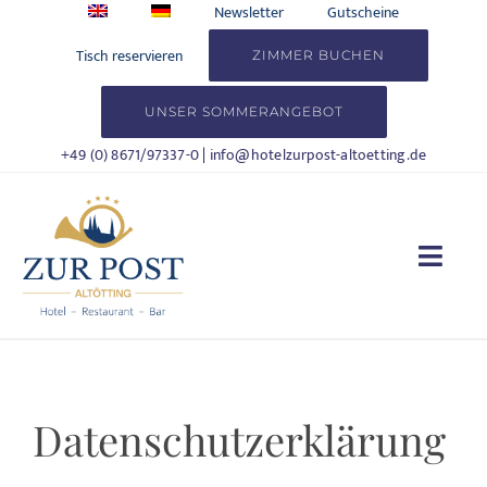
Zum
Newsletter
Gutscheine
Inhalt
Tisch reservieren
ZIMMER BUCHEN
springen
UNSER SOMMERANGEBOT
+49 (0) 8671/97337-0
|
info@hotelzurpost-altoetting.de
Togg
Navi
HOTEL
WOHNEN
Datenschutzerklärung
KULINARIK