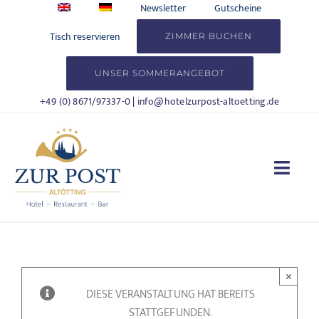
Zum
Newsletter
Gutscheine
Inhalt
Tisch reservieren
ZIMMER BUCHEN
springen
UNSER SOMMERANGEBOT
+49 (0) 8671/97337-0
|
info@hotelzurpost-altoetting.de
Togg
Navi
HOTEL
WOHNEN
×
DIESE VERANSTALTUNG HAT BEREITS
KULINARIK
STATTGEFUNDEN.