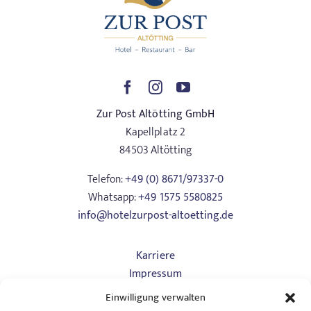
Zur Post Altötting GmbH
Kapellplatz 2
84503 Altötting
Telefon:
+49 (0) 8671/97337-0
Whatsapp:
+49 1575 5580825
info@hotelzurpost-altoetting.de
Karriere
Impressum
Datenschutz
Einwilligung verwalten
Art. 13