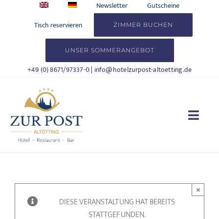
Zum
Newsletter
Gutscheine
Inhalt
Tisch reservieren
ZIMMER BUCHEN
springen
UNSER SOMMERANGEBOT
+49 (0) 8671/97337-0
|
info@hotelzurpost-altoetting.de
Togg
Navi
HOTEL
WOHNEN
×
DIESE VERANSTALTUNG HAT BEREITS
KULINARIK
STATTGEFUNDEN.