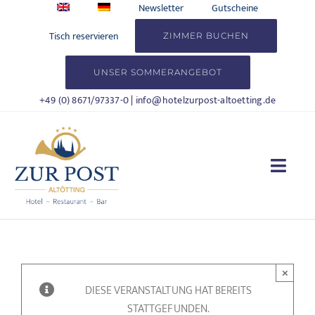
Zum
Newsletter
Gutscheine
Inhalt
Tisch reservieren
ZIMMER BUCHEN
springen
UNSER SOMMERANGEBOT
+49 (0) 8671/97337-0
|
info@hotelzurpost-altoetting.de
Togg
Navi
HOTEL
WOHNEN
×
DIESE VERANSTALTUNG HAT BEREITS
KULINARIK
STATTGEFUNDEN.