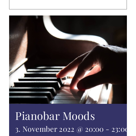
EVENTS
TAGUNGEN & FEIERN
ALTÖTTING & UMGEBUNG
WISSENSWERTES
GUTSCHEINE
ANGEBOTE
Pianobar Moods
3. November 2022 @ 20:00
-
23:00
C