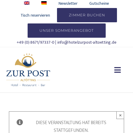
Zum
Newsletter
Gutscheine
Inhalt
Tisch reservieren
ZIMMER BUCHEN
springen
UNSER SOMMERANGEBOT
+49 (0) 8671/97337-0
|
info@hotelzurpost-altoetting.de
Togg
Navi
HOTEL
WOHNEN
×
DIESE VERANSTALTUNG HAT BEREITS
KULINARIK
STATTGEFUNDEN.