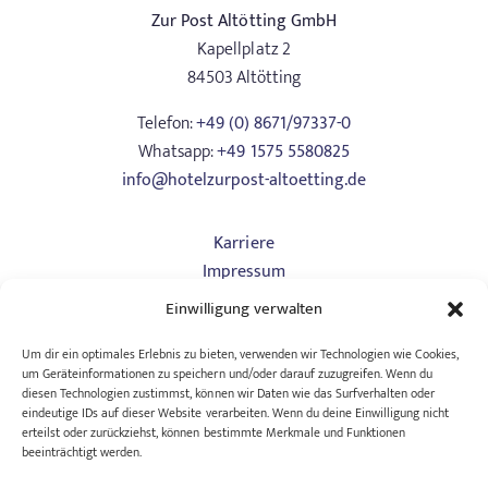
Zur Post Altötting GmbH
Kapellplatz 2
84503 Altötting
Telefon:
+49 (0) 8671/97337-0
Whatsapp:
+49 1575 5580825
info@hotelzurpost-altoetting.de
Karriere
Impressum
Datenschutz
Einwilligung verwalten
Art. 13
AGB Hotel
Um dir ein optimales Erlebnis zu bieten, verwenden wir Technologien wie Cookies,
um Geräteinformationen zu speichern und/oder darauf zuzugreifen. Wenn du
AGB Tagungen
diesen Technologien zustimmst, können wir Daten wie das Surfverhalten oder
Barrierefreiheitserklärung
eindeutige IDs auf dieser Website verarbeiten. Wenn du deine Einwilligung nicht
erteilst oder zurückziehst, können bestimmte Merkmale und Funktionen
beeinträchtigt werden.
Wollen wir Freunde bleiben? Bleiben Sie mit unserem