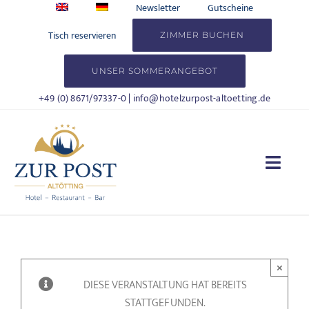
Zum
Newsletter
Gutscheine
Inhalt
Tisch reservieren
ZIMMER BUCHEN
springen
UNSER SOMMERANGEBOT
+49 (0) 8671/97337-0
|
info@hotelzurpost-altoetting.de
Togg
Navi
HOTEL
WOHNEN
×
DIESE VERANSTALTUNG HAT BEREITS
KULINARIK
STATTGEFUNDEN.