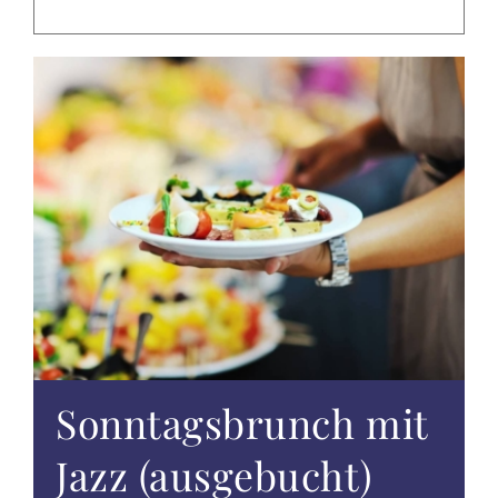
EVENTS
TAGUNGEN & FEIERN
ALTÖTTING & UMGEBUNG
WISSENSWERTES
GUTSCHEINE
ANGEBOTE
Sonntagsbrunch mit
Jazz (ausgebucht)