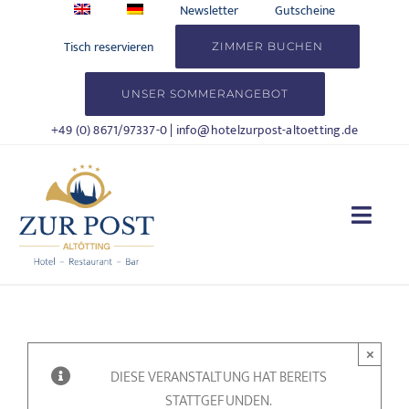
Zum
Newsletter
Gutscheine
Inhalt
Tisch reservieren
ZIMMER BUCHEN
springen
UNSER SOMMERANGEBOT
+49 (0) 8671/97337-0
|
info@hotelzurpost-altoetting.de
Togg
Navi
HOTEL
WOHNEN
×
DIESE VERANSTALTUNG HAT BEREITS
KULINARIK
STATTGEFUNDEN.