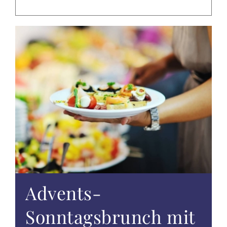
EVENTS
TAGUNGEN & FEIERN
ALTÖTTING & UMGEBUNG
WISSENSWERTES
GUTSCHEINE
ANGEBOTE
Advents-
Sonntagsbrunch mit