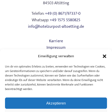
84503 Altötting
Telefon:
+49 (0) 8671/97337-0
Whatsapp:
+49 1575 5580825
info@hotelzurpost-altoetting.de
Karriere
Impressum
Datenschutz
Einwilligung verwalten
Art. 13
AGB Hotel
Um dir ein optimales Erlebnis zu bieten, verwenden wir Technologien wie Cookies,
um Geräteinformationen zu speichern und/oder darauf zuzugreifen. Wenn du
AGB Tagungen
diesen Technologien zustimmst, können wir Daten wie das Surfverhalten oder
Barrierefreiheitserklärung
eindeutige IDs auf dieser Website verarbeiten. Wenn du deine Einwilligung nicht
erteilst oder zurückziehst, können bestimmte Merkmale und Funktionen
beeinträchtigt werden.
Wollen wir Freunde bleiben? Bleiben Sie mit unserem
Newsletter auf dem Laufenden!
Akzeptieren
Freuen Sie sich auf ein Geschenk für Ihre Anmeldung: 1