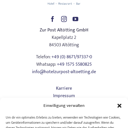
Zur Post Altötting GmbH
Kapellplatz 2
84503 Altötting
Telefon:
+49 (0) 8671/97337-0
Whatsapp:
+49 1575 5580825
info@hotelzurpost-altoetting.de
Karriere
Impressum
Datenschutz
Einwilligung verwalten
Art. 13
AGB Hotel
Um dir ein optimales Erlebnis zu bieten, verwenden wir Technologien wie Cookies,
um Geräteinformationen zu speichern und/oder darauf zuzugreifen. Wenn du
AGB Tagungen
diesen Technologien zustimmst, können wir Daten wie das Surfverhalten oder