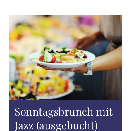
EVENTS
TAGUNGEN & FEIERN
ALTÖTTING & UMGEBUNG
WISSENSWERTES
GUTSCHEINE
ANGEBOTE
Sonntagsbrunch mit
Jazz (ausgebucht)