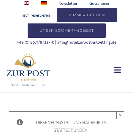
Zum
Newsletter
Gutscheine
Inhalt
Tisch reservieren
ZIMMER BUCHEN
springen
UNSER SOMMERANGEBOT
+49 (0) 8671/97337-0
|
info@hotelzurpost-altoetting.de
Togg
Navi
HOTEL
WOHNEN
×
DIESE VERANSTALTUNG HAT BEREITS
KULINARIK
STATTGEFUNDEN.