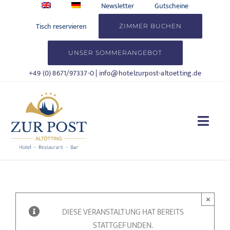
Zum
Newsletter
Gutscheine
Inhalt
Tisch reservieren
ZIMMER BUCHEN
springen
UNSER SOMMERANGEBOT
+49 (0) 8671/97337-0
|
info@hotelzurpost-altoetting.de
Togg
Navi
HOTEL
WOHNEN
×
DIESE VERANSTALTUNG HAT BEREITS
KULINARIK
STATTGEFUNDEN.