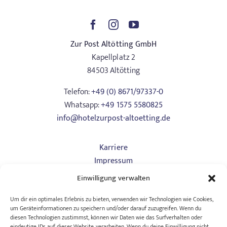
Zur Post Altötting GmbH
Kapellplatz 2
84503 Altötting
Telefon:
+49 (0) 8671/97337-0
Whatsapp:
+49 1575 5580825
info@hotelzurpost-altoetting.de
Karriere
Impressum
Datenschutz
Einwilligung verwalten
Art. 13
AGB Hotel
Um dir ein optimales Erlebnis zu bieten, verwenden wir Technologien wie Cookies,
um Geräteinformationen zu speichern und/oder darauf zuzugreifen. Wenn du
AGB Tagungen
diesen Technologien zustimmst, können wir Daten wie das Surfverhalten oder
Barrierefreiheitserklärung
eindeutige IDs auf dieser Website verarbeiten. Wenn du deine Einwilligung nicht