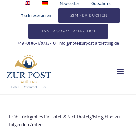
Zum
Newsletter
Gutscheine
Inhalt
Tisch reservieren
ZIMMER BUCHEN
springen
UNSER SOMMERANGEBOT
+49 (0) 8671/97337-0
|
info@hotelzurpost-altoetting.de
Togg
Navi
HOTEL
WOHNEN
Frühstück gibt es für Hotel- & Nichthotelgäste gibt es zu
folgenden Zeiten:
KULINARIK