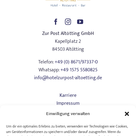
Zur Post Altötting GmbH
Kapellplatz 2
84503 Altötting
Telefon:
+49 (0) 8671/97337-0
Whatsapp:
+49 1575 5580825
info@hotelzurpost-altoetting.de
Karriere
Impressum
Datenschutz
Einwilligung verwalten
Art. 13
AGB Hotel
Um dir ein optimales Erlebnis zu bieten, verwenden wir Technologien wie Cookies,
um Geräteinformationen zu speichern und/oder darauf zuzugreifen. Wenn du
AGB Tagungen