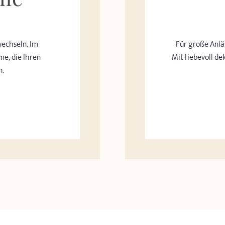
wechseln. Im
Für große Anläs
me, die Ihren
Mit liebevoll d
n.